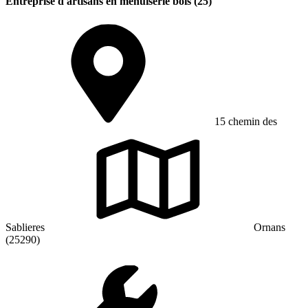
Entreprise d'artisans en menuiserie bois (25)
15 chemin des
Sablieres
Ornans
(25290)