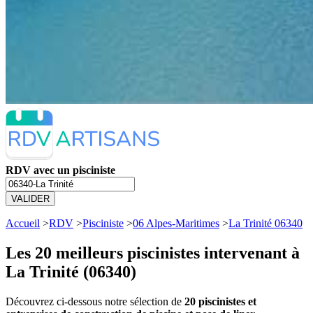
RDV avec un pisciniste
VALIDER
Accueil
>
RDV
>
Pisciniste
>
06 Alpes-Maritimes
>
La Trinité 06340
Les 20 meilleurs
piscinistes intervenant à
La Trinité (06340)
Découvrez ci-dessous notre sélection de
20 piscinistes et