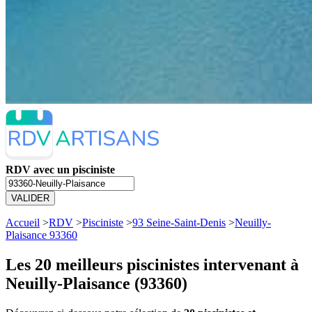
RDV avec un pisciniste
VALIDER
Accueil
>
RDV
>
Pisciniste
>
93 Seine-Saint-Denis
>
Neuilly-
Plaisance 93360
Les 20 meilleurs
piscinistes intervenant à
Neuilly-Plaisance (93360)