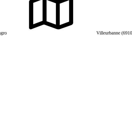
ngro
Villeurbanne (691