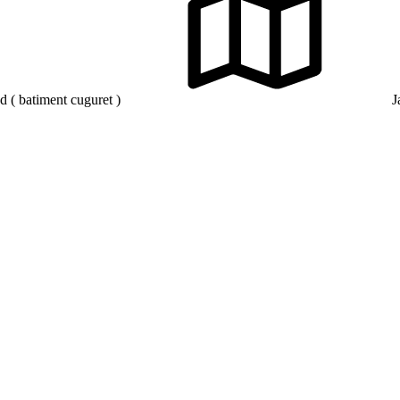
 ( batiment cuguret )
J