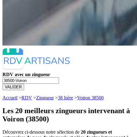
RDV avec un zingueur
VALIDER
Accueil
>
RDV
>
Zingueur
>
38 Isère
>
Voiron 38500
Les 20 meilleurs
zingueurs intervenant à
Voiron (38500)
Découvrez ci-dessous notre sélection de
20 zingueurs et