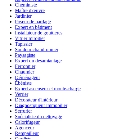
Cheministe
Maître d'œuvre
Jardinier
Poseur de bardage
Expert en bâtiment
Installateur de gouttieres
Vitrier miroitier
Tapissier
Soudeur chaudronnier
Paysagiste
Expert du desamiantage
Ferronnier
Chaumier
Déménageur
Ébéniste
Expert ascenseur et monte-charge
Verrier
Décorateur d'intérieur
Diagnostiqueur immobilier
Serrurier
Spécialiste du nettoyage
Calorifugeur
Agenceur
Rempailleur
Cordiste