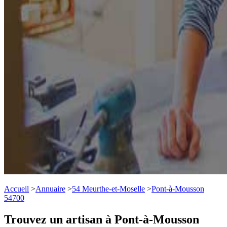
Accueil
>
Annuaire
>
54 Meurthe-et-Moselle
>
Pont-à-Mousson
54700
Trouvez un artisan à Pont-à-Mousson