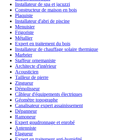
Installateur de spa et jacuzzi
Constructeur de maison en bois
Plaquiste
Installateur d'abri de piscine
Menuisier
Frigoriste
Métallier
Expert en traitement du bois
Installateur de chauffage solaire thermique
Marbrier
Staffeur ornemaniste
Architecte d'intérieur
Acousticien
Tailleur de pierre
Zingueur
Démolisseur
Câbleur d'équipements électriques
Géomètre topographe
Canalisateur expert assainissement
Dépanneur
Ramoneur
Expert goudronnage et enrobé
Antenniste
Élagueur
Expert en traitement anti-humidité