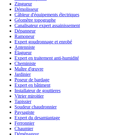
Zingueur
Démolisseur
Câbleur d'équipements électriques
Géomètre topographe
Canalisateur expert assainissement
Dépanneur
Ramoneur
Expert goudronnage et enrobé
Antenniste
Élagueur
Expert en traitement anti-humidité
Cheministe
Maître d'œuvre
Jardinier
Poseur de bardage
Expert en bâtiment
Installateur de gouttieres
Vitrier miroitier
Tapissier
Soudeur chaudronnier
Paysagiste
Expert du desamiantage
Ferronnier
Chaumier
Déménageur