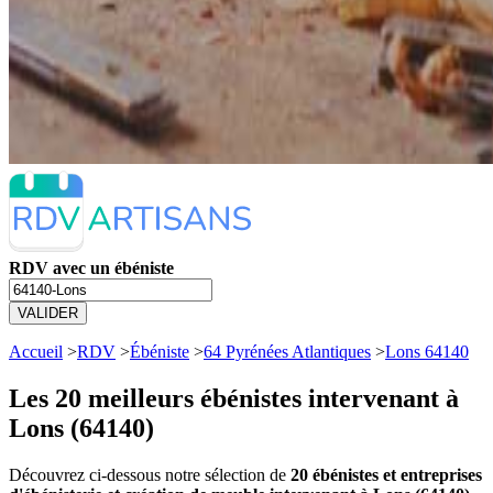
RDV avec un ébéniste
VALIDER
Accueil
>
RDV
>
Ébéniste
>
64 Pyrénées Atlantiques
>
Lons 64140
Les 20 meilleurs
ébénistes intervenant à
Lons (64140)
Découvrez ci-dessous notre sélection de
20 ébénistes et entreprises