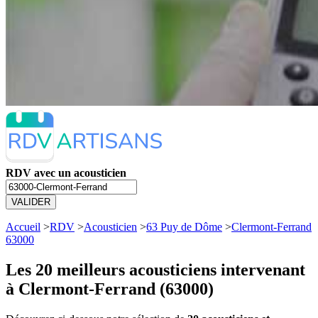
RDV avec un acousticien
VALIDER
Accueil
>
RDV
>
Acousticien
>
63 Puy de Dôme
>
Clermont-Ferrand
63000
Les 20 meilleurs
acousticiens intervenant
à Clermont-Ferrand (63000)