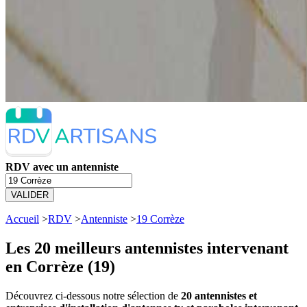
RDV avec un antenniste
VALIDER
Accueil
>
RDV
>
Antenniste
>
19 Corrèze
Les 20 meilleurs
antennistes intervenant
en Corrèze (19)
Découvrez ci-dessous notre sélection de
20 antennistes et