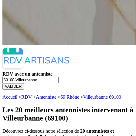
RDV avec un antenniste
VALIDER
Accueil
>
RDV
>
Antenniste
>
69 Rhône
>
Villeurbanne 69100
Les 20 meilleurs
antennistes intervenant à
Villeurbanne (69100)
Découvrez ci-dessous notre sélection de
20 antennistes et