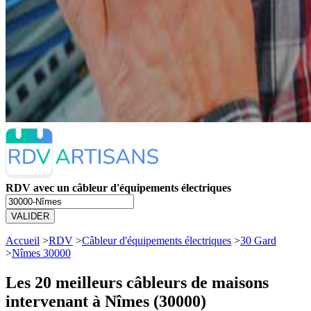
RDV avec un câbleur d'équipements électriques
VALIDER
Accueil
>
RDV
>
Câbleur d'équipements électriques
>
30 Gard
>
Nîmes 30000
Les 20 meilleurs
câbleurs de maisons
intervenant à Nîmes (30000)