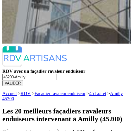
RDV avec un façadier ravaleur enduiseur
VALIDER
Accueil
>
RDV
>
Façadier ravaleur enduiseur
>
45 Loiret
>
Amilly
45200
Les 20 meilleurs
façadiers ravaleurs
enduiseurs intervenant à Amilly (45200)