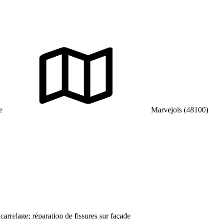
e
Marvejols (48100)
arrelage; réparation de fissures sur façade