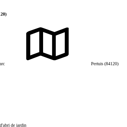
120)
arc
Pertuis (84120)
 d'abri de jardin