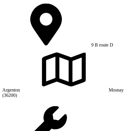
9 B route D
Argenton
Mosnay
(36200)