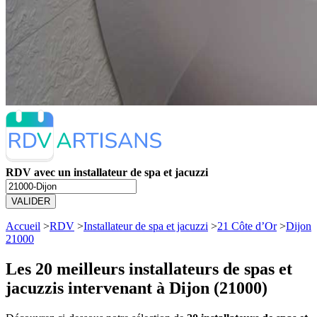
RDV avec un installateur de spa et jacuzzi
VALIDER
Accueil
>
RDV
>
Installateur de spa et jacuzzi
>
21 Côte d’Or
>
Dijon
21000
Les 20 meilleurs
installateurs de spas et
jacuzzis intervenant à Dijon (21000)