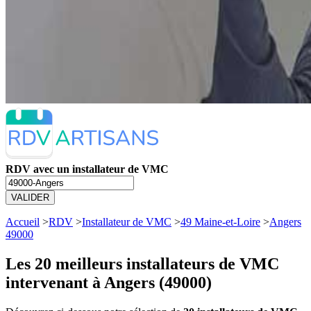
RDV avec un installateur de VMC
VALIDER
Accueil
>
RDV
>
Installateur de VMC
>
49 Maine-et-Loire
>
Angers
49000
Les 20 meilleurs
installateurs de VMC
intervenant à Angers (49000)