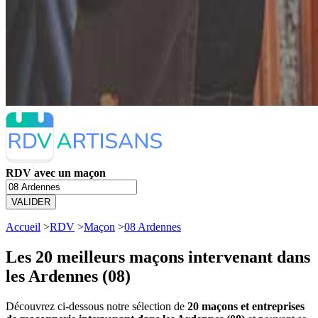
RDV avec un maçon
VALIDER
Accueil
>
RDV
>
Maçon
>
08 Ardennes
Les 20 meilleurs
maçons intervenant dans
les Ardennes (08)
Découvrez ci-dessous notre sélection de
20 maçons et entreprises