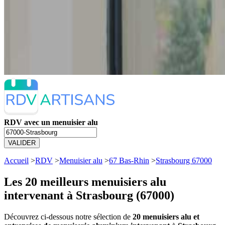
RDV avec un menuisier alu
VALIDER
Accueil
>
RDV
>
Menuisier alu
>
67 Bas-Rhin
>
Strasbourg 67000
Les 20 meilleurs
menuisiers alu
intervenant à Strasbourg (67000)
Découvrez ci-dessous notre sélection de
20 menuisiers alu et