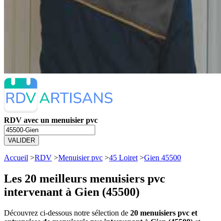
RDV avec un menuisier pvc
VALIDER
Accueil
>
RDV
>
Menuisier pvc
>
45 Loiret
>
Gien 45500
Les 20 meilleurs
menuisiers pvc
intervenant à Gien (45500)
Découvrez ci-dessous notre sélection de
20 menuisiers pvc et