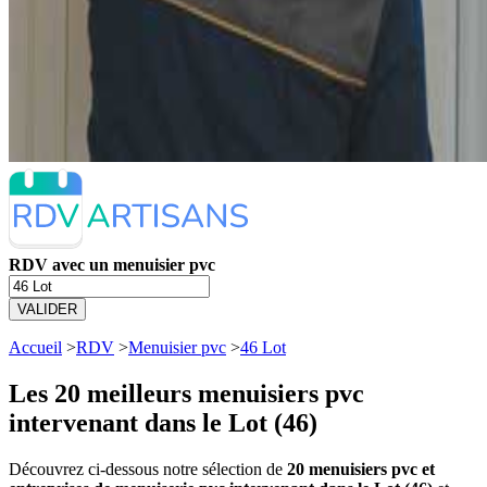
RDV avec un menuisier pvc
VALIDER
Accueil
>
RDV
>
Menuisier pvc
>
46 Lot
Les 20 meilleurs
menuisiers pvc
intervenant dans le Lot (46)
Découvrez ci-dessous notre sélection de
20 menuisiers pvc et