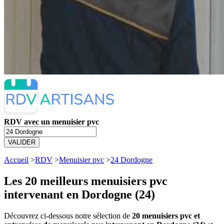
RDV avec un menuisier pvc
VALIDER
Accueil
>
RDV
>
Menuisier pvc
>
24 Dordogne
Les 20 meilleurs
menuisiers pvc
intervenant en Dordogne (24)
Découvrez ci-dessous notre sélection de
20 menuisiers pvc et