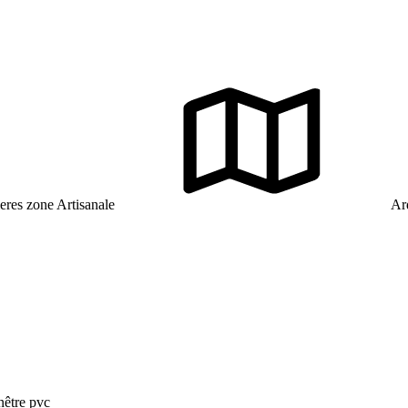
res zone Artisanale
Ard
nêtre pvc