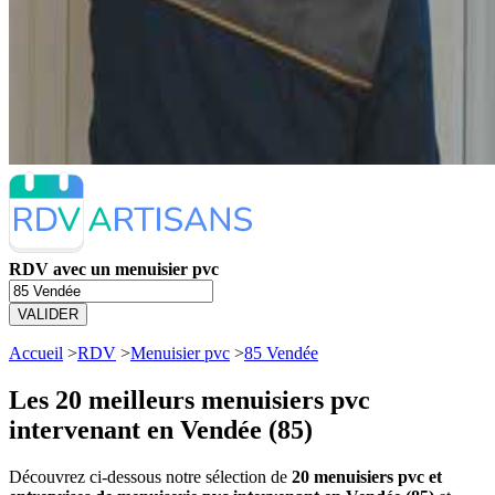
RDV avec un menuisier pvc
VALIDER
Accueil
>
RDV
>
Menuisier pvc
>
85 Vendée
Les 20 meilleurs
menuisiers pvc
intervenant en Vendée (85)
Découvrez ci-dessous notre sélection de
20 menuisiers pvc et