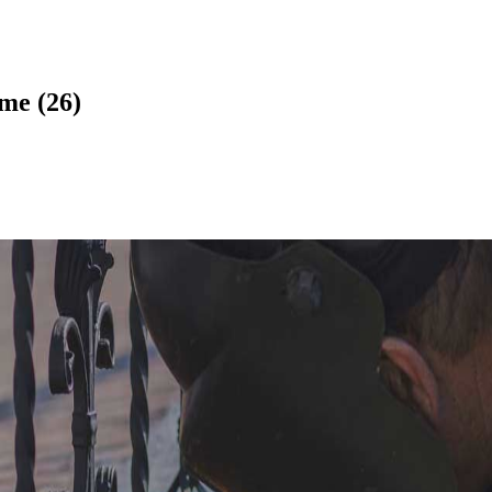
me (26)