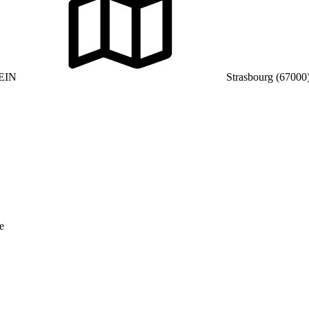
EIN
Strasbourg (67000
e