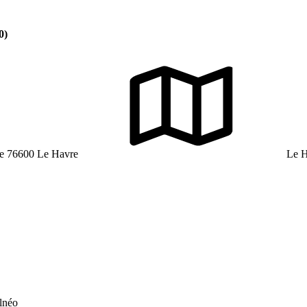
0)
e 76600 Le Havre
Le H
alnéo