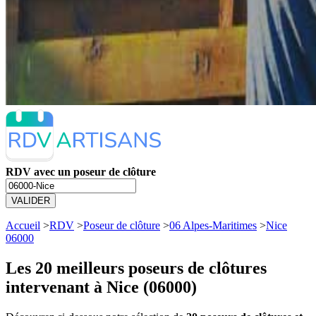
RDV avec un poseur de clôture
VALIDER
Accueil
>
RDV
>
Poseur de clôture
>
06 Alpes-Maritimes
>
Nice
06000
Les 20 meilleurs
poseurs de clôtures
intervenant à Nice (06000)