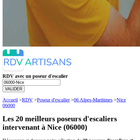
RDV avec un poseur d'escalier
VALIDER
Accueil
>
RDV
>
Poseur d'escalier
>
06 Alpes-Maritimes
>
Nice
06000
Les 20 meilleurs
poseurs d'escaliers
intervenant à Nice (06000)