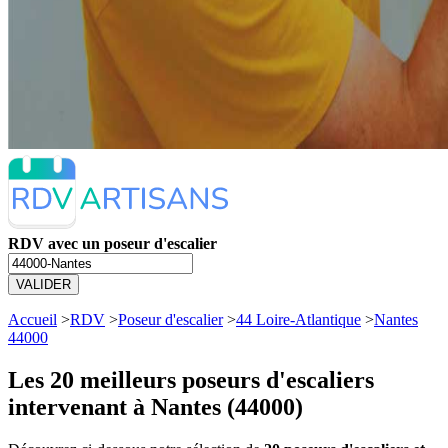
RDV avec un poseur d'escalier
VALIDER
Accueil
>
RDV
>
Poseur d'escalier
>
44 Loire-Atlantique
>
Nantes
44000
Les 20 meilleurs
poseurs d'escaliers
intervenant à Nantes (44000)