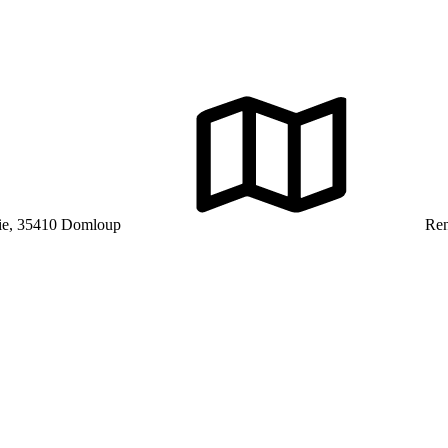
ie, 35410 Domloup
Ren