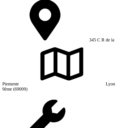
345 C R de la
Piemente
Lyon
9ème (69009)