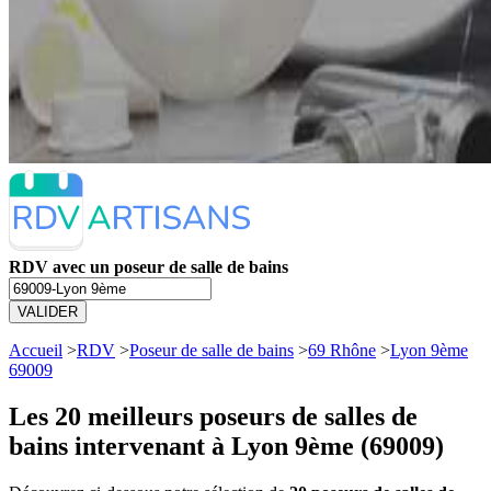
RDV avec un poseur de salle de bains
VALIDER
Accueil
>
RDV
>
Poseur de salle de bains
>
69 Rhône
>
Lyon 9ème
69009
Les 20 meilleurs
poseurs de salles de
bains intervenant à Lyon 9ème (69009)