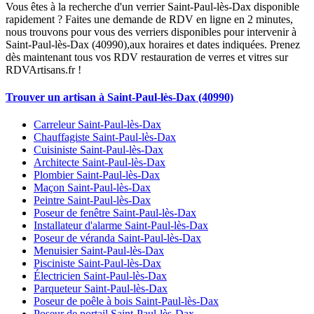
Vous êtes à la recherche d'un verrier Saint-Paul-lès-Dax disponible
rapidement ? Faites une demande de RDV en ligne en 2 minutes,
nous trouvons pour vous des verriers disponibles pour intervenir à
Saint-Paul-lès-Dax (40990),aux horaires et dates indiquées. Prenez
dès maintenant tous vos RDV restauration de verres et vitres sur
RDVArtisans.fr !
Trouver un artisan à Saint-Paul-lès-Dax (40990)
Carreleur Saint-Paul-lès-Dax
Chauffagiste Saint-Paul-lès-Dax
Cuisiniste Saint-Paul-lès-Dax
Architecte Saint-Paul-lès-Dax
Plombier Saint-Paul-lès-Dax
Maçon Saint-Paul-lès-Dax
Peintre Saint-Paul-lès-Dax
Poseur de fenêtre Saint-Paul-lès-Dax
Installateur d'alarme Saint-Paul-lès-Dax
Poseur de véranda Saint-Paul-lès-Dax
Menuisier Saint-Paul-lès-Dax
Pisciniste Saint-Paul-lès-Dax
Électricien Saint-Paul-lès-Dax
Parqueteur Saint-Paul-lès-Dax
Poseur de poêle à bois Saint-Paul-lès-Dax
Poseur de portail Saint-Paul-lès-Dax