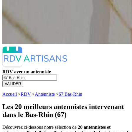
RDV avec un antenniste
VALIDER
Accueil
>
RDV
>
Antenniste
>
67 Bas-Rhin
Les 20 meilleurs
antennistes intervenant
dans le Bas-Rhin (67)
Découvrez ci-dessous notre sélection de
20 antennistes et