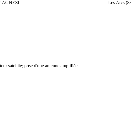
T AGNESI
Les Arcs (8
eur satellite; pose d'une antenne amplifiée