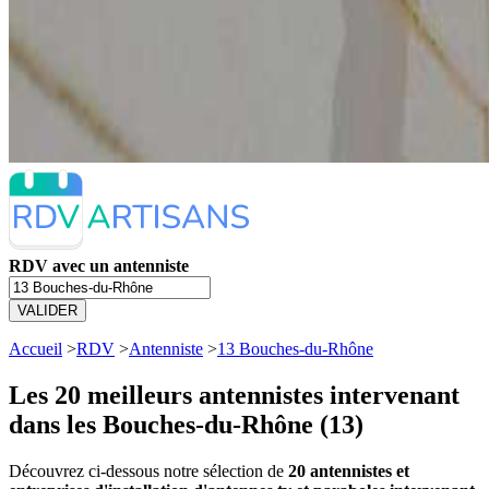
RDV avec un antenniste
VALIDER
Accueil
>
RDV
>
Antenniste
>
13 Bouches-du-Rhône
Les 20 meilleurs
antennistes intervenant
dans les Bouches-du-Rhône (13)
Découvrez ci-dessous notre sélection de
20 antennistes et