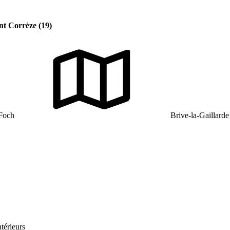
nt Corrèze (19)
Foch
Brive-la-Gaillarde
térieurs