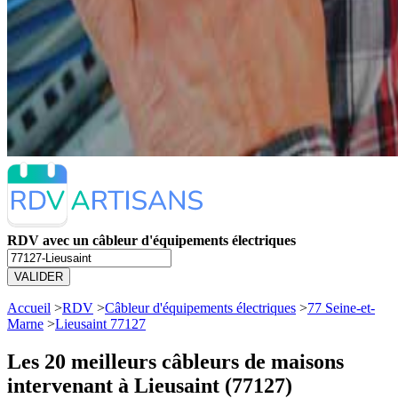
RDV avec un câbleur d'équipements électriques
VALIDER
Accueil
>
RDV
>
Câbleur d'équipements électriques
>
77 Seine-et-
Marne
>
Lieusaint 77127
Les 20 meilleurs
câbleurs de maisons
intervenant à Lieusaint (77127)