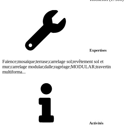
Expertises
Faïence;mosaïque;terrase;carrelage sol;revêtement sol et
mur;carrelage modular;dalle;ragréage;MODULAR;travertin
multiforma...
Activités