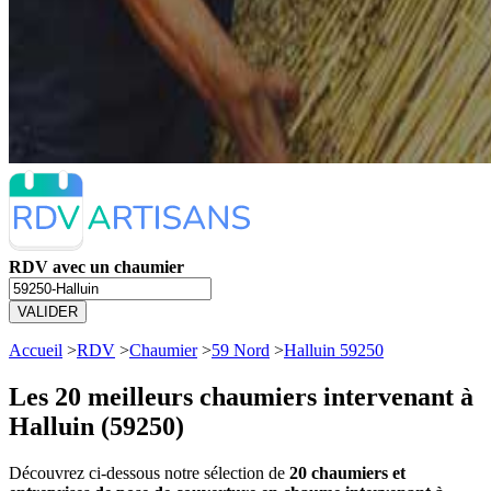
RDV avec un chaumier
VALIDER
Accueil
>
RDV
>
Chaumier
>
59 Nord
>
Halluin 59250
Les 20 meilleurs
chaumiers intervenant à
Halluin (59250)
Découvrez ci-dessous notre sélection de
20 chaumiers et