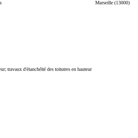
a
Marseille (13000)
r; travaux d'étanchéïté des toitutres en hauteur