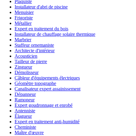
Plaquiste
Installateur d'abri de piscine
Menuisier
Frigoriste
Métallier
Expert en traitement du bois
Installateur de chauffage solaire thermique
Marbrier
Staffeur ornemaniste
Architecte d'intérieur
Acousticien
Tailleur de pierre
Zingueur
Démolisseur
Câbleur d'équipements électriques
Géomètre topographe
Canalisateur expert assainissement
Dépanneur
Ramoneur
Expert goudronnage et enrobé
Antenniste
Élagueur
Expert en traitement anti-humidité
Cheministe
Maître d'œuvre