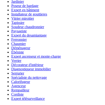
Jardinier
Poseur de bardage
Expert en bâtiment
Installateur de gouttieres
Vitrier miroitier
Tapissier
Soudeur chaudronnier
Paysagiste
Expert du desamiantage
Ferronnier
Chaumier
Déménageur
Ébéniste
Expert ascenseur et monte-charge
Verrier
Décorateur d'intérieur
Diagnostiqueur immobilier
Serrurier
Spécialiste du nettoyage
Calorifugeur
Agenceur
Rempailleur
Cordiste
Expert télésurveillance