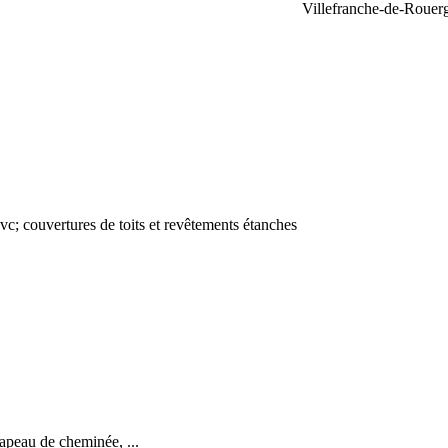
Villefranche-de-Rouer
vc; couvertures de toits et revêtements étanches
apeau de cheminée, ...