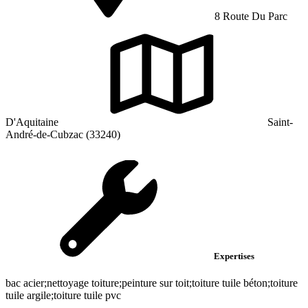
8 Route Du Parc
D'Aquitaine
Saint-
André-de-Cubzac (33240)
Expertises
bac acier;nettoyage toiture;peinture sur toit;toiture tuile béton;toiture
tuile argile;toiture tuile pvc