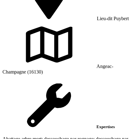
Lieu-dit Puybert
Angeac-
Champagne (16130)
Expertises
Abattage arbre mort; dessouchage par rognage; dessouchage par