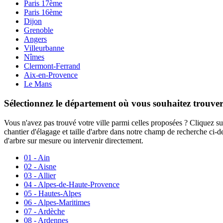
Paris 17ème
Paris 16ème
Dijon
Grenoble
Angers
Villeurbanne
Nîmes
Clermont-Ferrand
Aix-en-Provence
Le Mans
Sélectionnez le département où vous souhaitez trouve
Vous n'avez pas trouvé votre ville parmi celles proposées ? Cliquez su
chantier d'élagage et taille d'arbre dans notre champ de recherche ci-d
d'arbre sur mesure ou intervenir directement.
01 - Ain
02 - Aisne
03 - Allier
04 - Alpes-de-Haute-Provence
05 - Hautes-Alpes
06 - Alpes-Maritimes
07 - Ardèche
08 - Ardennes