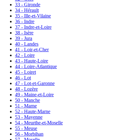
33 - Gironde
34 - Hérault
35 - Ille-et-Vilaine
36 - Indre
37 - Indre-et-Loire
38 - Isère
39 - Jura
40 - Landes
41 - Loir-et-Cher
42 - Loire
43 - Haute-Loire
44 - Loire-Atlantique
45 - Loiret
46 - Lot
47 - Lot-et-Garonne
48 - Lozère
49 - Maine-et-Loire
50 - Manche
51 - Marne
52 - Haute-Marne
53 - Mayenne
54 - Meurthe-et-Moselle
55 - Meuse
56 - Morbihan
57 - Moselle