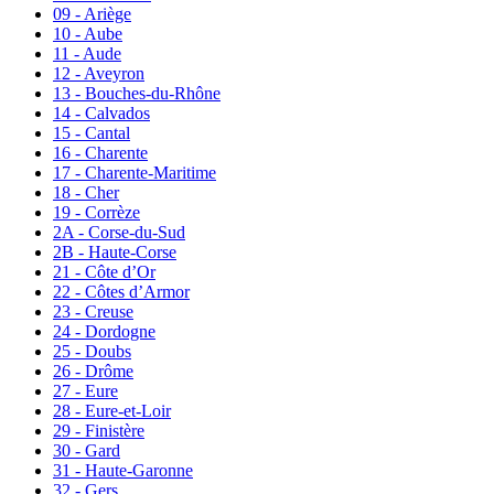
09 - Ariège
10 - Aube
11 - Aude
12 - Aveyron
13 - Bouches-du-Rhône
14 - Calvados
15 - Cantal
16 - Charente
17 - Charente-Maritime
18 - Cher
19 - Corrèze
2A - Corse-du-Sud
2B - Haute-Corse
21 - Côte d’Or
22 - Côtes d’Armor
23 - Creuse
24 - Dordogne
25 - Doubs
26 - Drôme
27 - Eure
28 - Eure-et-Loir
29 - Finistère
30 - Gard
31 - Haute-Garonne
32 - Gers