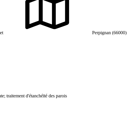
et
Perpignan (66000)
e; traitement d'étanchéïté des parois