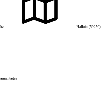
ltz
Halluin (59250)
samiantages